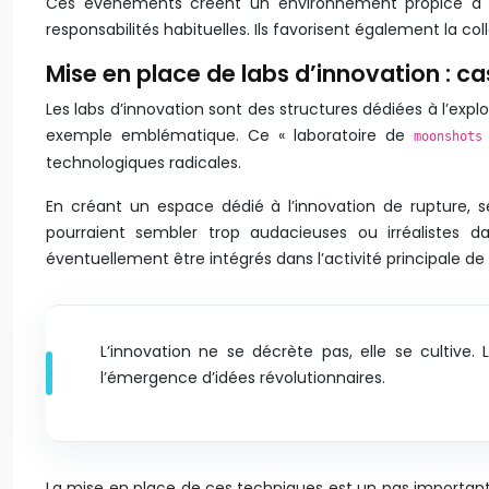
Ces événements créent un environnement propice à l’in
responsabilités habituelles. Ils favorisent également la 
Mise en place de labs d’innovation : c
Les labs d’innovation sont des structures dédiées à l’expl
exemple emblématique. Ce « laboratoire de
moonshot
technologiques radicales.
En créant un espace dédié à l’innovation de rupture, sé
pourraient sembler trop audacieuses ou irréalistes 
éventuellement être intégrés dans l’activité principale de
L’innovation ne se décrète pas, elle se cultive
l’émergence d’idées révolutionnaires.
La mise en place de ces techniques est un pas important v