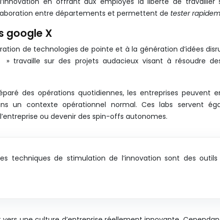
novation en offrant aux employés la liberté de travailler s
collaboration entre départements et permettent de
tester rapide
as google X
oration de technologies de pointe et à la génération d’idées dis
» travaille sur des projets audacieux visant à résoudre
s
paré des opérations quotidiennes, les entreprises peuvent enc
dans un contexte opérationnel normal. Ces labs servent éga
 l’entreprise ou devenir des spin-offs autonomes.
. Les techniques de stimulation de l’innovation sont des out
ers une culture d’entreprise réellement innovante. Cependant, po