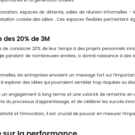
pontanés et la génération d’idées.
boration, espaces de détente, salles de réunion informelles – 
inisation croisée des idées
. Ces espaces flexibles permettent é
gle des 20% de 3M
de consacrer 20% de leur temps à des projets personnels innov
gle pendant de nombreuses années, a donné naissance à des 
elles, les entreprises envoient un message fort sur l’importance 
explorer des idées qui pourraient sembler trop risquées ou éloi
te un engagement à long terme et une volonté de remettre en ques
te du processus d’apprentissage, et de célébrer les succès innova
ivité et l’innovation, il est crucial de pouvoir en mesurer l’imp
té sur la performance