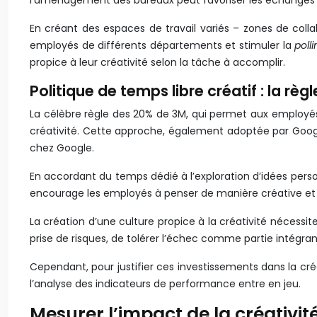
l’aménagement des bureaux peut favoriser les échanges s
En créant des espaces de travail variés – zones de colla
employés de différents départements et stimuler la
poll
propice à leur créativité selon la tâche à accomplir.
Politique de temps libre créatif : la rè
La célèbre règle des 20% de 3M, qui permet aux employés 
créativité. Cette approche, également adoptée par Goo
chez Google.
En accordant du temps dédié à l’exploration d’idées personn
encourage les employés à penser de manière créative et à 
La création d’une culture propice à la créativité nécessi
prise de risques, de tolérer l’échec comme partie intégran
Cependant, pour justifier ces investissements dans la créat
l’analyse des indicateurs de performance entre en jeu.
Mesurer l’impact de la créativi