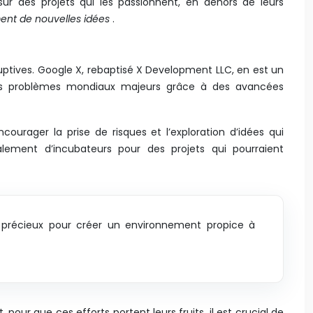
ur des projets qui les passionnent, en dehors de leurs
ment de nouvelles idées
.
ruptives. Google X, rebaptisé X Development LLC, en est un
 des problèmes mondiaux majeurs grâce à des avancées
ourager la prise de risques et l’exploration d’idées qui
lement d’incubateurs pour des projets qui pourraient
ils précieux pour créer un environnement propice à
ur que ces efforts portent leurs fruits, il est crucial de